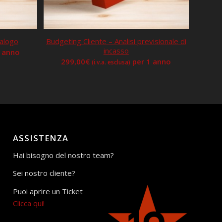
talogo
Budgeting Cliente – Analisi previsionale di
incasso
1 anno
299,00
€
per 1 anno
(i.v.a. esclusa)
ASSISTENZA
Hai bisogno del nostro team?
Sei nostro cliente?
Puoi aprire un Ticket
Clicca qui!