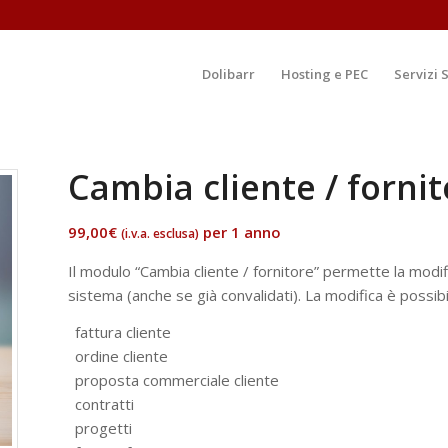
Dolibarr
Hosting e PEC
Servizi 
Cambia cliente / forni
99,00
€
per 1 anno
(i.v.a. esclusa)
Il modulo “Cambia cliente / fornitore” permette la modi
sistema (anche se già convalidati). La modifica è possib
fattura cliente
ordine cliente
proposta commerciale cliente
contratti
progetti