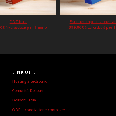
DDT Italia
Esprinet importazione ca
00
€
per 1 anno
399,00
€
per 
(i.v.a. esclusa)
(i.v.a. esclusa)
LINK UTILI
Hosting SiteGround
Comunità Dolibarr
Dolibarr Italia
ODR – conciliazione controversie