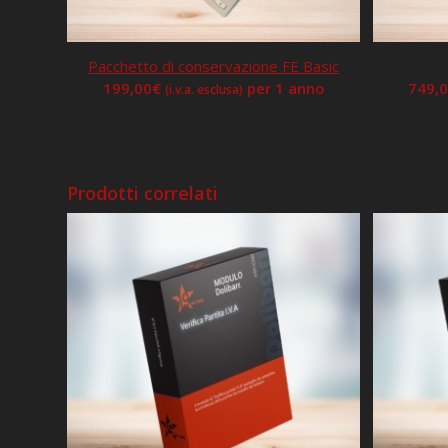
Pacchetto di conservazione FE Basic
199,00
€
per 1 anno
749,
(i.v.a. esclusa)
Prodotti correlati