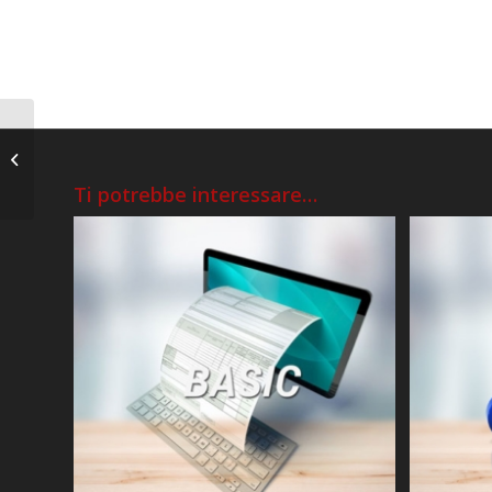
Pacchetto di
conservazione FE
MEDIUM
Ti potrebbe interessare…