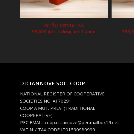
Verifica Partita I.V.A.
99,00
€
per 1 anno
399,
(i.v.a. esclusa)
DICIANNOVE SOC. COOP.
NATIONAL REGISTER OF COOPERATIVE
SOCIETIES NO. A170291
COOP A MUT. PREV. (TRADITIONAL
COOPERATIVE)
PEC EMAIL: coop.diciannove@pec.mailbox19.net
VAT N. / TAX CODE IT01590980999