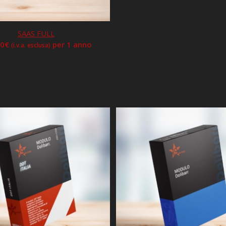
SAAS FULL
00
€
per 1 anno
(i.v.a. esclusa)