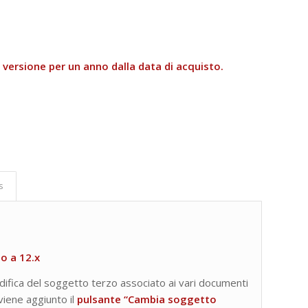
ersione per un anno dalla data di acquisto.
s
no a 12.x
difica del soggetto terzo associato ai vari documenti
 viene aggiunto il
pulsante “Cambia soggetto