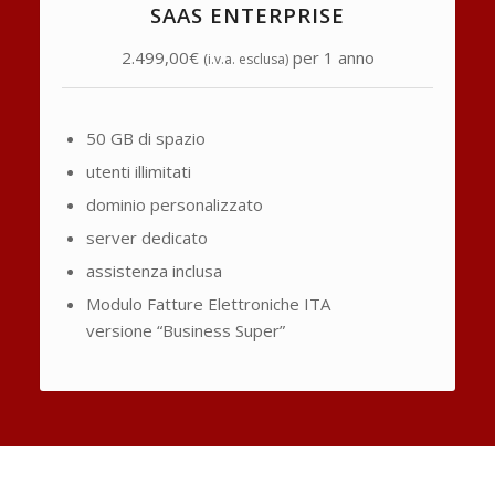
SAAS ENTERPRISE
2.499,00€
per 1 anno
(i.v.a. esclusa)
50 GB di spazio
utenti illimitati
dominio personalizzato
server dedicato
assistenza inclusa
Modulo Fatture Elettroniche ITA
versione “Business Super”