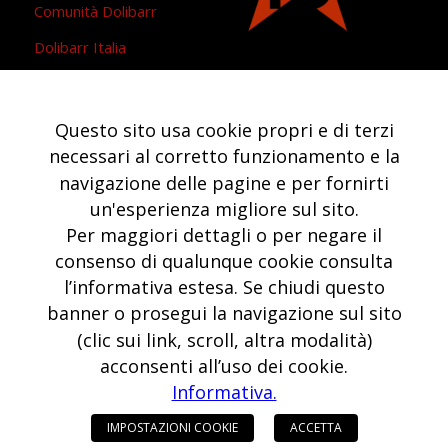
Comunità Dolibarr
Dolibarr Italia
ODR – conciliazione controversie
Questo sito usa cookie propri e di terzi
necessari al corretto funzionamento e la
navigazione delle pagine e per fornirti
un'esperienza migliore sul sito.
ASSISTENZA
Per maggiori dettagli o per negare il
Hai bisogno del nostro team?
consenso di qualunque cookie consulta
Sei nostro cliente?
l’informativa estesa. Se chiudi questo
banner o prosegui la navigazione sul sito
Puoi aprire un Ticket
(clic sui link, scroll, altra modalità)
Clicca qui!
acconsenti all’uso dei cookie.
Informativa.
IMPOSTAZIONI COOKIE
ACCETTA