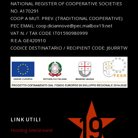
NATIONAL REGISTER OF COOPERATIVE SOCIETIES
NO. A170291
COOP A MUT. PREV. (TRADITIONAL COOPERATIVE)
PEC EMAIL: coop.diciannove@pec.mailbox19.net
VAT N. / TAX CODE IT01590980999
R.E.A. GE420910
CODICE DESTINATARIO / RECIPIENT CODE: J6URRTW
LINK UTILI
Hosting SiteGround