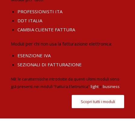
PROFESSIONISTI ITA
DDT ITALIA
CAMBIA CLIENTE FATTURA
Moduli per chi non usa la fatturazione elettronica:
ESENZIONE IVA
SEZIONALI DI FATTURAZIONE
NB: le caratteristiche introdotte da questi ultimi moduli sono
già presenti nei moduli “Fattura Elettronica”
light
e
business
Scopri tutti i moduli